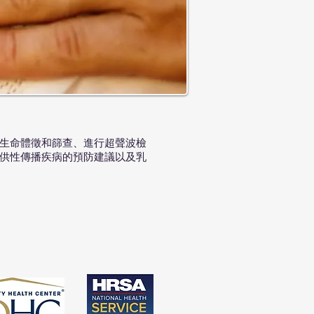
前生命體徵和篩查、進行超聲波檢
供性傳播疾病的預防建議以及乳